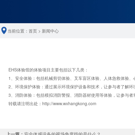
当前位置：
首页
>
新闻中心
EHS体验馆的体验项目主要包括以下几类：
1、安全体验：包括机械剪切体验、叉车盲区体验、人体急救体验、心
2、环境保护体验：通过展示环境保护设备和技术，让参与者了解环境
3、消防体验：包括模拟消防警报、消防器材使用等体验，让参与者
转载请注明出处：
http://www.wxhangkong.com
上一篇：
安全体感设备的视场角度指的是什么？