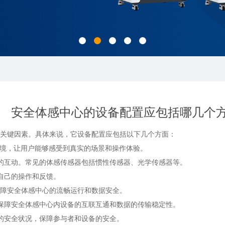
安全体感中心的设备配置应包括哪几个
关键因素。具体来说，它设备配置应包括以下几个方面：
境，让用户能够感受到真实的场景和操作体验。
互动。常见的体感传感器包括惯性传感器、光学传感器等。
自己的操作和反馈。
障安全体感中心的流畅运行和数据安全。
障安全体感中心内设备的互联互通和数据的传输稳定性。
的安全状况，保障参与者和设备的安全。