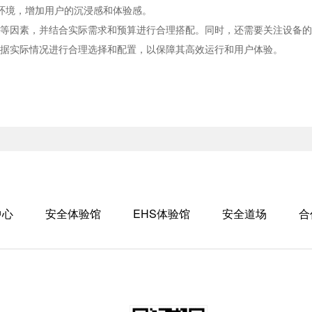
环境，增加用户的沉浸感和体验感。
因素，并结合实际需求和预算进行合理搭配。同时，还需要关注设备的
据实际情况进行合理选择和配置，以保障其高效运行和用户体验。
中心
安全体验馆
EHS体验馆
安全道场
合