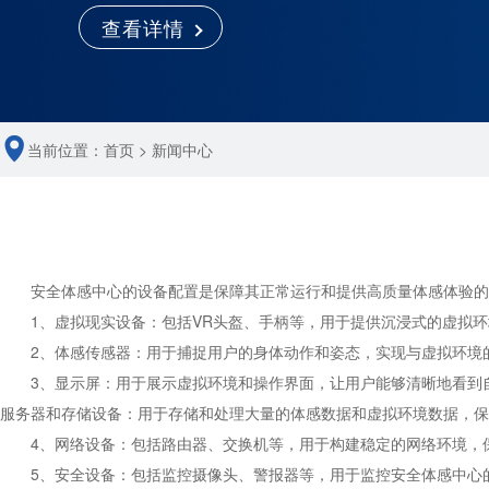
查看详情
当前位置：
首页
>
新闻中心
安全体感中心的设备配置是保障其正常运行和提供高质量体感体验的
1、虚拟现实设备：包括VR头盔、手柄等，用于提供沉浸式的虚拟环
2、体感传感器：用于捕捉用户的身体动作和姿态，实现与虚拟环境的
3、显示屏：用于展示虚拟环境和操作界面，让用户能够清晰地看到
服务器和存储设备：用于存储和处理大量的体感数据和虚拟环境数据，保
4、网络设备：包括路由器、交换机等，用于构建稳定的网络环境，保
5、安全设备：包括监控摄像头、警报器等，用于监控安全体感中心