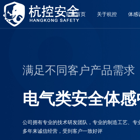
官网首页
关于杭控
体感
满足不同客户产品需求
电气类安全体感
公司拥有专业的技术研发团队，专业的制造工艺、专
多年来诚信经营，受到客户一致好评