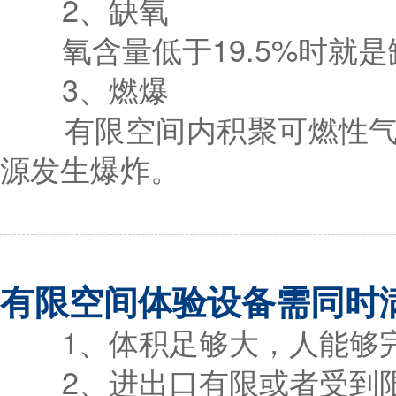
2、缺氧
氧含量低于19.5%时就是
3、燃爆
有限空间内积聚可燃性气体
源发生爆炸。
有限空间体验设备需同时
1、体积足够大，人能够
2、进出口有限或者受到