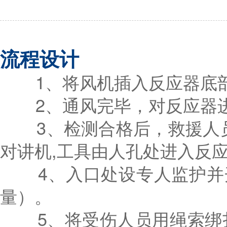
流程设计
1、将风机插入反应器底部
2、通风完毕，对反应器进
3、检测合格后，救援人员
对讲机,工具由人孔处进入反
4、入口处设专人监护并开
量）。
5、将受伤人员用绳索绑扎