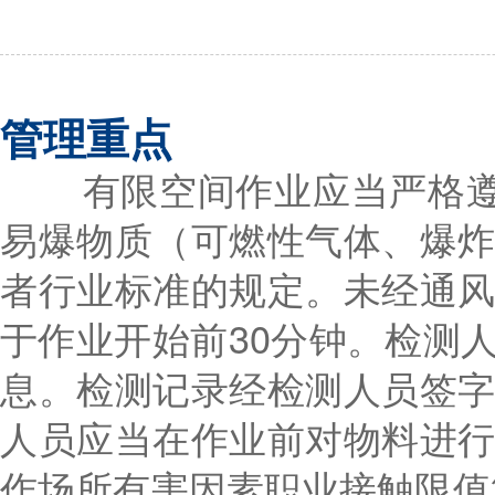
管理重点
有限空间作业应当严格遵守
易爆物质（可燃性气体、爆
者行业标准的规定。未经通
于作业开始前30分钟。检测
息。检测记录经检测人员签
人员应当在作业前对物料进
作场所有害因素职业接触限值