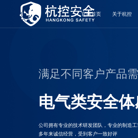
官网首页
关于杭控
满足不同客户产品
电气类安全体
公司拥有专业的技术研发团队，专业的制造工
多年来诚信经营，受到客户一致好评