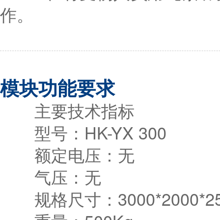
作。
模块功能要求
主要技术指标
型号：HK-YX 300
额定电压：无
气压：无
规格尺寸：3000*2000*25