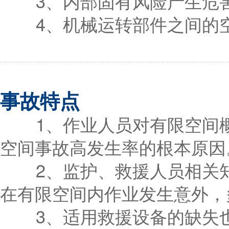
3、内部固有风险产生危害
4、机械运转部件之间的空
事故特点
1、作业人员对有限空间概
空间事故高发生率的根本原因
2、监护、救援人员相关知
在有限空间内作业发生意外，
3、适用救援设备的缺失也