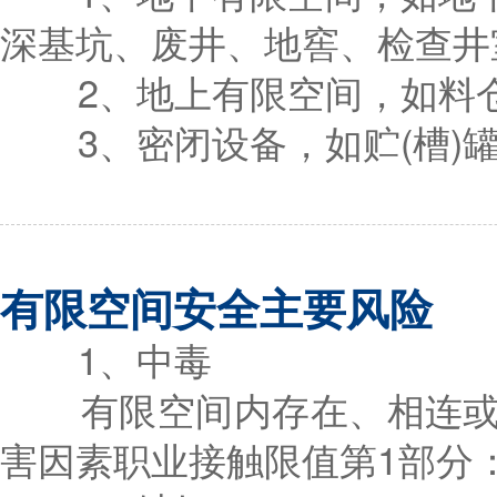
深基坑、废井、地窖、检查井
2、地上有限空间，如料仓
3、密闭设备，如贮(槽)罐
有限空间安全主要风险
1、中毒
有限空间内存在、相连或相
害因素职业接触限值第1部分：