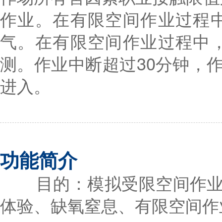
作业。在有限空间作业过程
气。在有限空间作业过程中
测。作业中断超过30分钟，
进入。
功能简介
目的：模拟受限空间作业体
体验、缺氧窒息、有限空间作