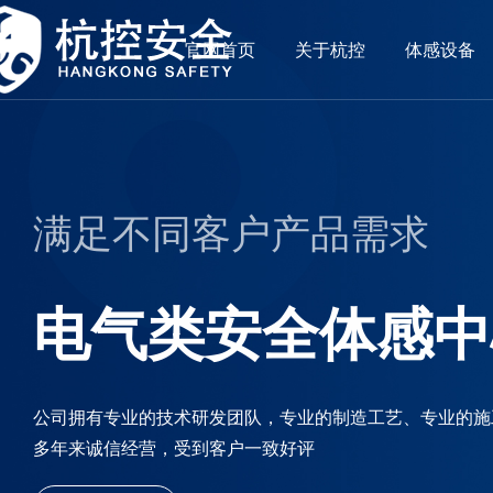
官网首页
关于杭控
体感设备
满足不同客户产品需求
电气类安全体感中
公司拥有专业的技术研发团队，专业的制造工艺、专业的施
多年来诚信经营，受到客户一致好评