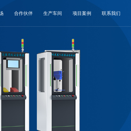
场
合作伙伴
生产车间
项目案例
联系我们