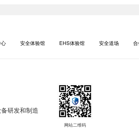
中心
安全体验馆
EHS体验馆
安全道场
合
设备研发和制造
网站二维码